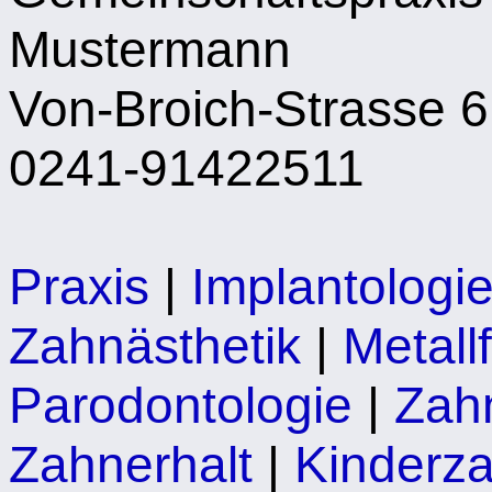
Mustermann
Von-Broich-Strasse 6
0241-91422511
Praxis
|
Implantologi
Zahnästhetik
|
Metall
Parodontologie
|
Zah
Zahnerhalt
|
Kinderz