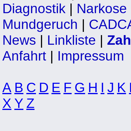
Diagnostik
|
Narkose
Mundgeruch
|
CADC
News
|
Linkliste
|
Zah
Anfahrt
|
Impressum
A
B
C
D
E
F
G
H
I
J
K
X
Y
Z